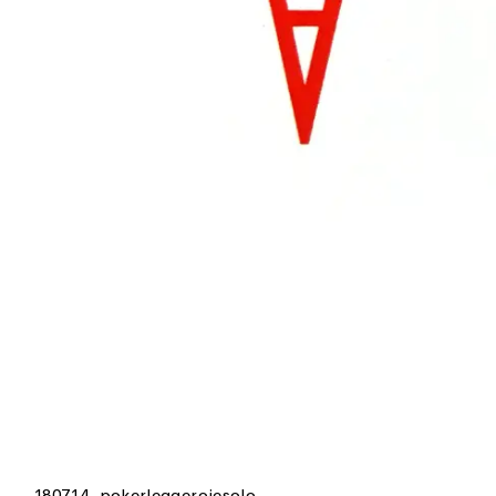
180714_pokerleggerojesolo